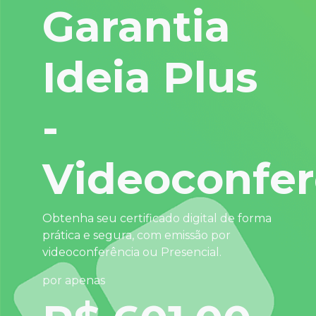
Garantia
Ideia Plus
-
Videoconfer
Obtenha seu certificado digital de forma
prática e segura, com emissão por
videoconferência ou Presencial.
por apenas