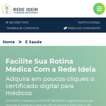
(51) 3516-7090
INSTITUCIONAL
TRABALHE CONOSCO
ÁREA DO CONTADOR
Home
E Saude
Facilite Sua Rotina
Médica Com a Rede Ideia
Adquira em poucos cliques o
certificado digital para
médicos
Em 2007, a resolução CFM Nº 1821/2007, regulamentou as
normas e padrões para uso do Prontuário Eletrônico do