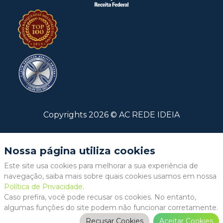
Copyrights
2026
©
AC REDE IDEIA
Nossa página utiliza cookies
Este site usa cookies para melhorar a sua experiência de
navegação, saiba mais sobre quais cookies usamos em nossa
Política de Privacidade
.
Caso prefira, você pode recusar os cookies. No entanto,
algumas funções do site podem não funcionar corretamente.
Recusar Cookies
Aceitar Cookies