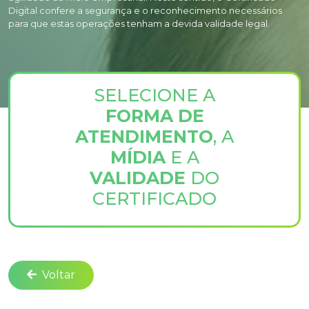
Digital confere a segurança e o reconhecimento necessários
para que estas operações tenham a devida validade legal.
SELECIONE A
FORMA DE
ATENDIMENTO
, A
MÍDIA
E A
VALIDADE
DO
CERTIFICADO
Voltar