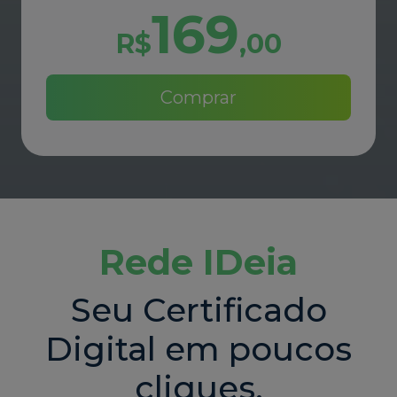
R$
,
00
Comprar
Rede IDeia
Seu Certificado
Digital em poucos
cliques.
Aqui você tem o passo a passo