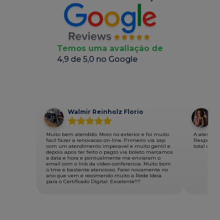
Temos uma avaliação de
4,9 de 5,0 no Google
Walmir Reinholz Florio
S
Muito bem atendido. Moro no exterior e foi muito
A atendent
facil fazer a renovacao on-line. Primeiro via zap
Respondeu
com um atendimento impecavel e muito gentil e
total com 
depois apos ter feito o pagto via boleto marcamos
a data e hora e pontualmente me enviaram o
email com o link da video-conferencia. Muito bom
o tme e bastante atencioso. Farei novamente no
ano que vem e recomendo muito a Rede Ideia
para o Certificado Digital. Excelente!!!!