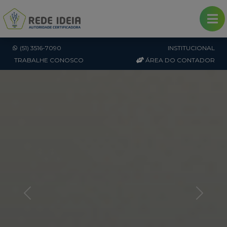
Rede Ideia - Autoridade Certificadora
(51) 3516-7090
INSTITUCIONAL
TRABALHE CONOSCO
ÁREA DO CONTADOR
Saiba como emitir seu
Certificado Digital
por Videoconferência
Previous
Next
Emita ou Renove seu certificado
digital sem sair de casa.
Saiba mais sobre a