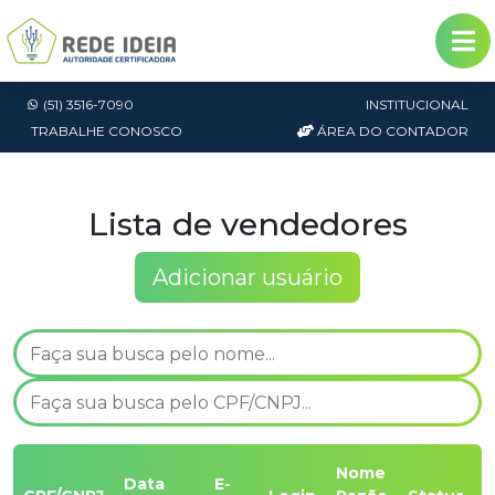
(51) 3516-7090
INSTITUCIONAL
TRABALHE CONOSCO
ÁREA DO CONTADOR
Lista de vendedores
Adicionar usuário
Nome
Data
E-