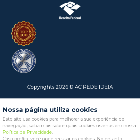
Copyrights
2026
©
AC REDE IDEIA
Nossa página utiliza cookies
Este site usa cookies para melhorar a sua experiência de
navegação, saiba mais sobre quais cookies usamos em nossa
Política de Privacidade
.
Caso prefira, você pode recusar os cookies. No entanto,