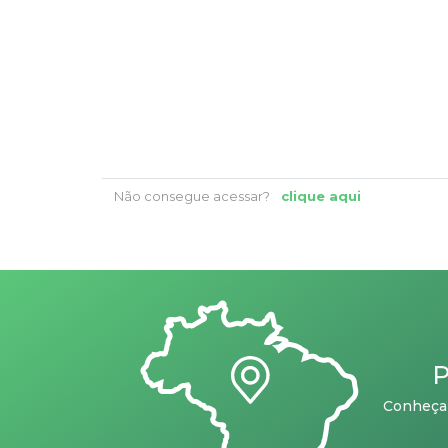
Não consegue acessar?
clique aqui
P
Conheça 