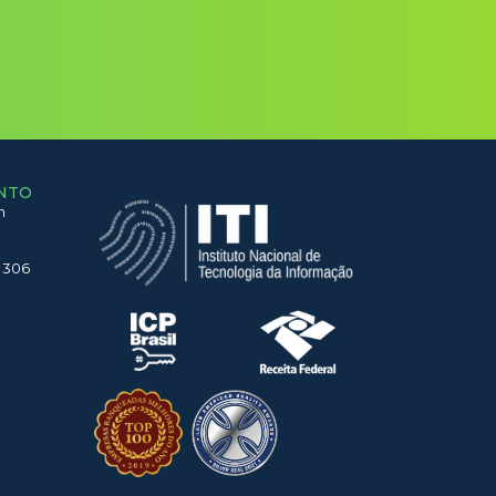
NTO
h
 306