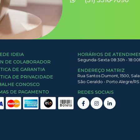
(51) 3516-7090
EDE IDEIA
HORÁRIOS DE ATENDIME
Segunda-Sexta 08:30h - 18:00
IN DE COLABORADOR
TICA DE GARANTIA
ENDEREÇO MATRIZ
Rua Santos Dumont,
1500,
Sala
TICA DE PRIVACIDADE
São Geraldo
-
Porto Alegre
/
RS
BALHE CONOSCO
MAS DE PAGAMENTO
REDES SOCIAIS