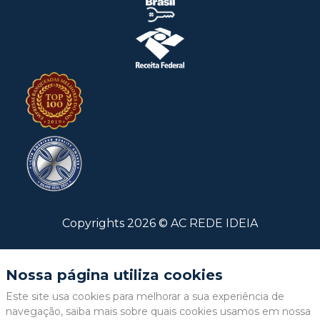
Copyrights
2026
©
AC REDE IDEIA
Nossa página utiliza cookies
Este site usa cookies para melhorar a sua experiência de
navegação, saiba mais sobre quais cookies usamos em nossa