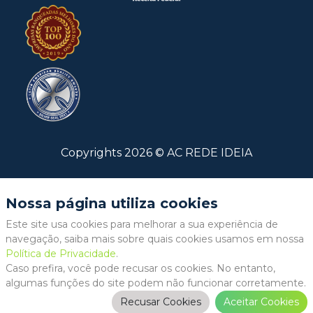
Copyrights
2026
©
AC REDE IDEIA
Nossa página utiliza cookies
Este site usa cookies para melhorar a sua experiência de
navegação, saiba mais sobre quais cookies usamos em nossa
Política de Privacidade
.
Caso prefira, você pode recusar os cookies. No entanto,
algumas funções do site podem não funcionar corretamente.
Recusar Cookies
Aceitar Cookies