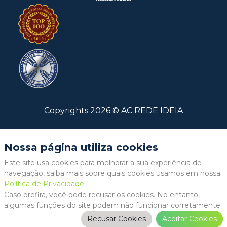
Copyrights
2026
©
AC REDE IDEIA
Nossa página utiliza cookies
Este site usa cookies para melhorar a sua experiência de
navegação, saiba mais sobre quais cookies usamos em nossa
Política de Privacidade
.
Caso prefira, você pode recusar os cookies. No entanto,
algumas funções do site podem não funcionar corretamente.
Recusar Cookies
Aceitar Cookies