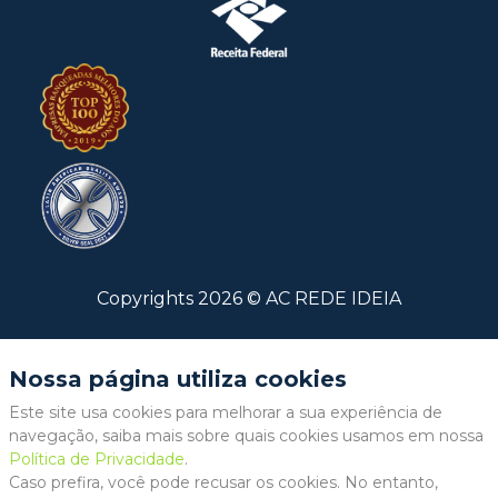
Copyrights
2026
©
AC REDE IDEIA
Nossa página utiliza cookies
Este site usa cookies para melhorar a sua experiência de
navegação, saiba mais sobre quais cookies usamos em nossa
Política de Privacidade
.
Caso prefira, você pode recusar os cookies. No entanto,