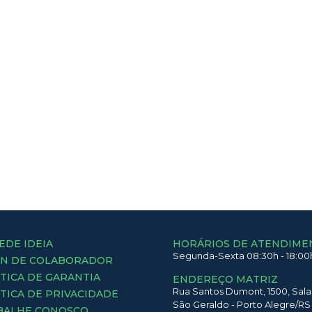
EDE IDEIA
HORÁRIOS DE ATENDIME
Segunda-Sexta 08:30h - 18:00
IN DE COLABORADOR
TICA DE GARANTIA
ENDEREÇO MATRIZ
Rua Santos Dumont,
1500,
Sala
TICA DE PRIVACIDADE
São Geraldo
-
Porto Alegre
/
RS
BALHE CONOSCO