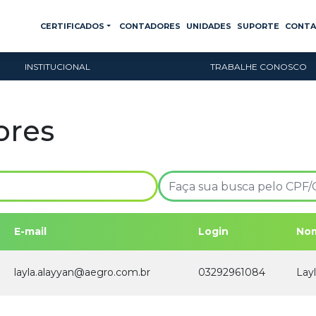
CERTIFICADOS
CONTADORES
UNIDADES
SUPORTE
CONT
INSTITUCIONAL
TRABALHE CONOSCO
ores
E-mail
Login
Nom
layla.alayyan@aegro.com.br
03292961084
Lay