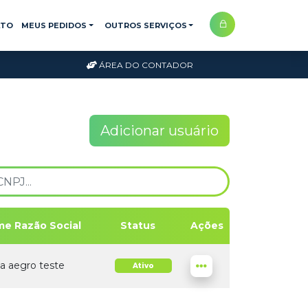
ATO
MEUS PEDIDOS
OUTROS SERVIÇOS
ÁREA DO CONTADOR
Adicionar usuário
e Razão Social
Status
Ações
la aegro teste
Ativo