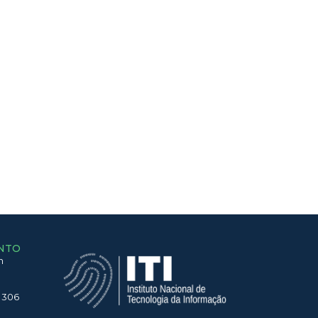
NTO
h
 306